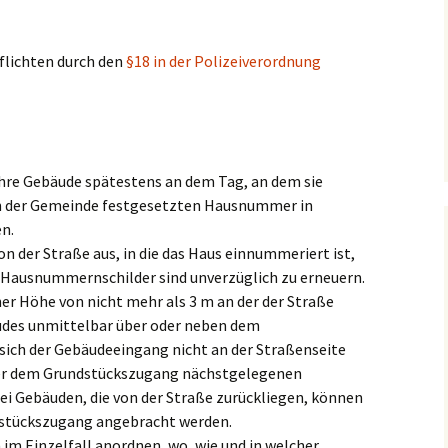
Pflichten durch den
§18 in der Polizeiverordnung
hre Gebäude spätestens an dem Tag, an dem sie
n der Gemeinde festgesetzten Hausnummer in
en.
der Straße aus, in die das Haus einnummeriert ist,
he Hausnummernschilder sind unverzüglich zu erneuern.
er Höhe von nicht mehr als 3 m an der der Straße
udes unmittelbar über oder neben dem
ich der Gebäudeeingang nicht an der Straßenseite
der dem Grundstückszugang nächstgelegenen
i Gebäuden, die von der Straße zurückliegen, können
tückszugang angebracht werden.
im Einzelfall anordnen, wo, wie und in welcher