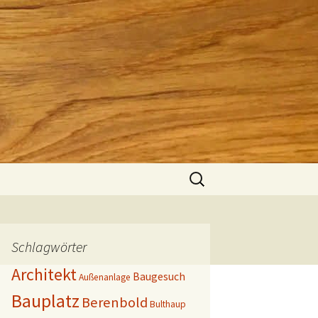
Suchen
nach:
Schlagwörter
Architekt
Baugesuch
Außenanlage
Bauplatz
Berenbold
Bulthaup