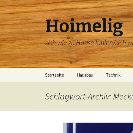
Zum
Inhalt
springen
Hoimelig
sich wie zu Hause fühlen/sich w
Startseite
Hausbau
Technik
Unsere Baucam
Link Sammlung
Schlagwort-Archiv: Mec
Beteiligte Firmen
Link Sammlung – Bau