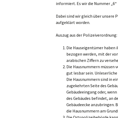
informiert. Es wir die Nummer „6“
Dabei sind wir gleich über unsere 
aufgeklärt worden.
Auszug aus der Polizeiverordnung:
Die Hauseigentümer haben i
bezogen werden, mit der vo
arabischen Ziffern zu verseh
Die Hausnummern müssen von 
gut lesbar sein. Unleserlic
Die Hausnummern sind in ein
zugekehrten Seite des Gebä
Gebäudeeingang oder, wenn s
des Gebäudes befindet, an 
Gebäudeecke anzubringen. Be
die Hausnummern am Grunds
Die Ortspolizeibehörde kann 