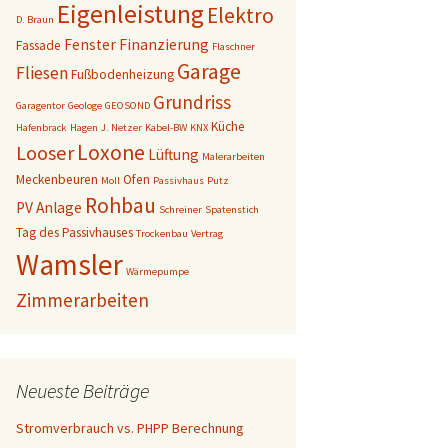
Eigenleistung
Elektro
D. Braun
Fenster
Finanzierung
Fassade
Flaschner
Garage
Fliesen
Fußbodenheizung
Grundriss
Garagentor
Geologe
GEOSOND
Küche
Hafenbrack
Hagen
J. Netzer
Kabel-BW
KNX
Loxone
Looser
Lüftung
Malerarbeiten
Meckenbeuren
Ofen
Moll
Passivhaus
Putz
Rohbau
PV Anlage
Schreiner
Spatenstich
Tag des Passivhauses
Trockenbau
Vertrag
Wamsler
Wärmepumpe
Zimmerarbeiten
Neueste Beiträge
Stromverbrauch vs. PHPP Berechnung