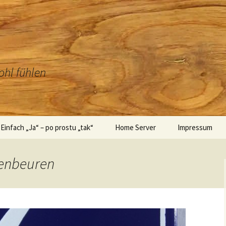
ohl fühlen
Einfach „Ja“ – po prostu „tak“
Home Server
Impressum
 – Technik
Hochzeitsbilder – Zdjęcia
ślubne
kenbeuren
Einladung – zaproszenie