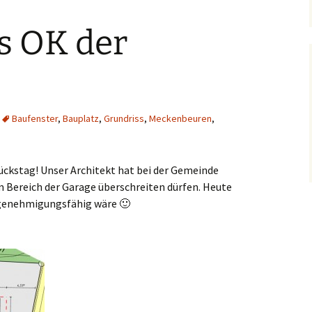
s OK der
Baufenster
,
Bauplatz
,
Grundriss
,
Meckenbeuren
,
Glückstag! Unser Architekt hat bei der Gemeinde
m Bereich der Garage überschreiten dürfen. Heute
o genehmigungsfähig wäre 🙂