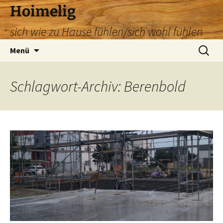
Zum
Hoimelig
Inhalt
sich wie zu Hause fühlen/sich wohl fühlen
springen
Suchen
Menü
nach:
Schlagwort-Archiv: Berenbold