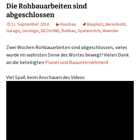
Die Rohbauarbeiten sind
abgeschlossen
11. September 2014
Hausbau
Bauplatz
,
Berenbold
,
Garage
,
Geologe
,
GEOSOND
,
Rohbau
,
Spatenstich
,
Wamsler
Zwei Wochen Rohbauarbeiten sind abgeschlossen, vieles
wurde im wahrsten Sinne des Wortes bewegt! Vielen Dank
an die beteiligten
Planer und Bauunternehmen
!
Viel Spaß beim Anschauen des Videos