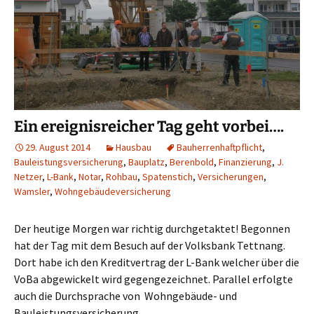
Ein ereignisreicher Tag geht vorbei….
29. August 2014
Hausbau
Bauherrenhaftpflicht
,
Bauleistungsversicherung
,
Bauplatz
,
Berenbold
,
Finanzierung
,
J.
Netzer
,
L-Bank
,
Notar
,
Rohbau
,
Spatenstich
,
Versicherungen
,
Wamsler
,
Wohngebäudeversicherung
Der heutige Morgen war richtig durchgetaktet! Begonnen
hat der Tag mit dem Besuch auf der Volksbank Tettnang.
Dort habe ich den Kreditvertrag der L-Bank welcher über die
VoBa abgewickelt wird gegengezeichnet. Parallel erfolgte
auch die Durchsprache von Wohngebäude- und
Bauleistungsversicherung.