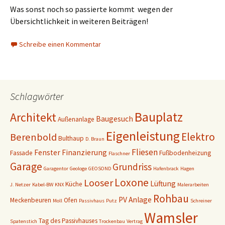
Was sonst noch so passierte kommt wegen der
Übersichtlichkeit in weiteren Beiträgen!
Schreibe einen Kommentar
Schlagwörter
Bauplatz
Architekt
Baugesuch
Außenanlage
Eigenleistung
Elektro
Berenbold
Bulthaup
D. Braun
Fliesen
Fenster
Finanzierung
Fassade
Fußbodenheizung
Flaschner
Garage
Grundriss
Garagentor
Geologe
GEOSOND
Hafenbrack
Hagen
Loxone
Looser
Lüftung
Küche
J. Netzer
Kabel-BW
KNX
Malerarbeiten
Rohbau
PV Anlage
Meckenbeuren
Ofen
Moll
Passivhaus
Putz
Schreiner
Wamsler
Tag des Passivhauses
Spatenstich
Trockenbau
Vertrag