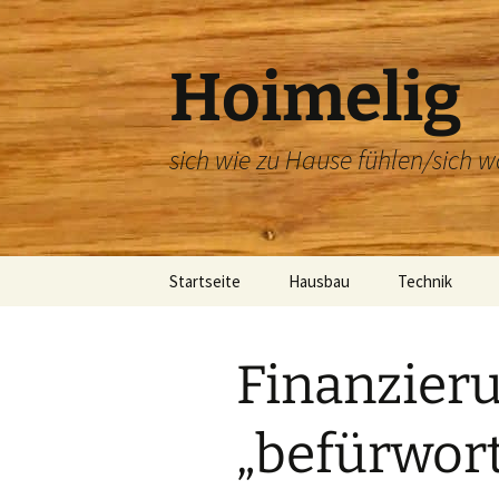
Zum
Inhalt
springen
Hoimelig
sich wie zu Hause fühlen/sich w
Startseite
Hausbau
Technik
Unsere Baucam
Link Sammlung
Finanzier
Beteiligte Firmen
Link Sammlung – Bau
„befürwort