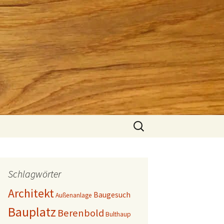
Suchen
nach:
Schlagwörter
Architekt
Baugesuch
Außenanlage
Bauplatz
Berenbold
Bulthaup