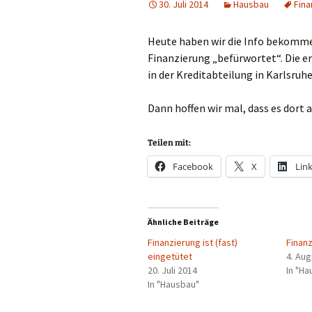
30. Juli 2014
Hausbau
Fina
Heute haben wir die Info bekommen
Finanzierung „befürwortet“. Die e
in der Kreditabteilung in Karlsruhe
Dann hoffen wir mal, dass es dort a
Teilen mit:
Facebook
X
Lin
Ähnliche Beiträge
Finanzierung ist (fast)
Finan
eingetütet
4. Au
20. Juli 2014
In "H
In "Hausbau"