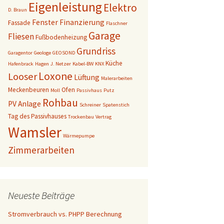
Eigenleistung
Elektro
D. Braun
Fenster
Finanzierung
Fassade
Flaschner
Garage
Fliesen
Fußbodenheizung
Grundriss
Garagentor
Geologe
GEOSOND
Küche
Hafenbrack
Hagen
J. Netzer
Kabel-BW
KNX
Loxone
Looser
Lüftung
Malerarbeiten
Meckenbeuren
Ofen
Moll
Passivhaus
Putz
Rohbau
PV Anlage
Schreiner
Spatenstich
Tag des Passivhauses
Trockenbau
Vertrag
Wamsler
Wärmepumpe
Zimmerarbeiten
Neueste Beiträge
Stromverbrauch vs. PHPP Berechnung