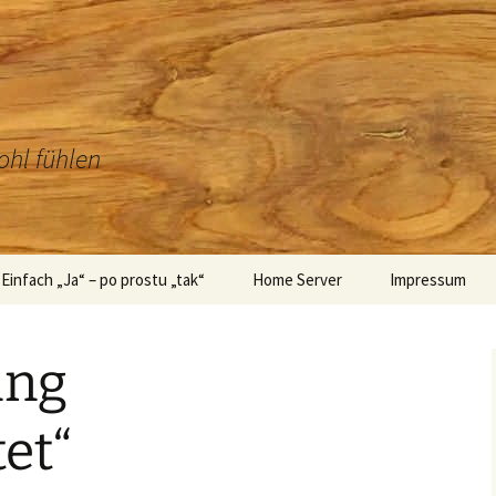
ohl fühlen
Einfach „Ja“ – po prostu „tak“
Home Server
Impressum
 – Technik
Hochzeitsbilder – Zdjęcia
ślubne
ung
Einladung – zaproszenie
et“