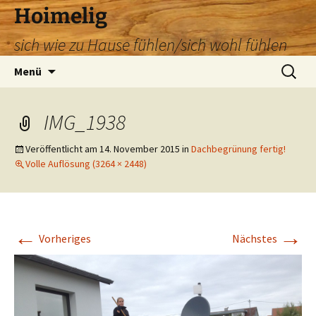
Zum
Hoimelig
Inhalt
sich wie zu Hause fühlen/sich wohl fühlen
springen
Suchen
Menü
nach:
IMG_1938
Veröffentlicht am
14. November 2015
in
Dachbegrünung fertig!
Volle Auflösung (3264 × 2448)
←
→
Vorheriges
Nächstes