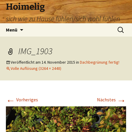
Zum
Hoimelig
Inhalt
sich wie zu Hause fühlen/sich wohl fühlen
springen
Suchen
Menü
nach:
IMG_1903
Veröffentlicht am
14. November 2015
in
Dachbegrünung fertig!
Volle Auflösung (3264 × 2448)
←
→
Vorheriges
Nächstes