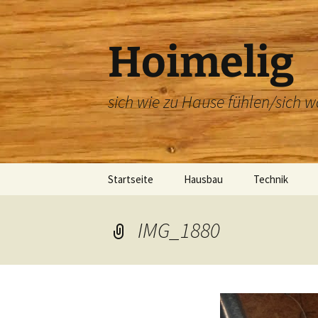
Zum
Inhalt
springen
Hoimelig
sich wie zu Hause fühlen/sich w
Startseite
Hausbau
Technik
Unsere Baucam
Link Sammlung
IMG_1880
Beteiligte Firmen
Link Sammlung – Bau