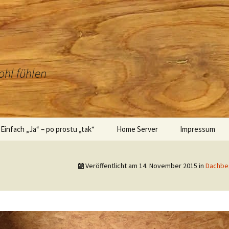
ohl fühlen
Einfach „Ja“ – po prostu „tak“
Home Server
Impressum
 – Technik
Hochzeitsbilder – Zdjęcia
ślubne
Veröffentlicht am
14. November 2015
in
Dachbeg
Einladung – zaproszenie