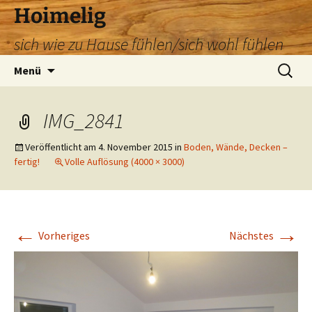
Zum
Hoimelig
Inhalt
sich wie zu Hause fühlen/sich wohl fühlen
springen
Suchen
Menü
nach:
IMG_2841
Veröffentlicht am
4. November 2015
in
Boden, Wände, Decken –
fertig!
Volle Auflösung (4000 × 3000)
←
→
Vorheriges
Nächstes